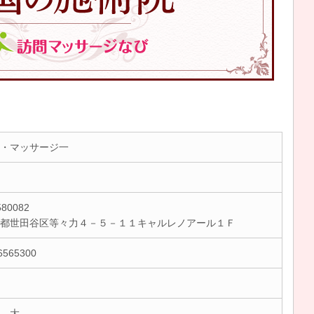
・マッサージ一
80082
京都世田谷区等々力４－５－１１キャルレノアール１Ｆ
6565300
 大