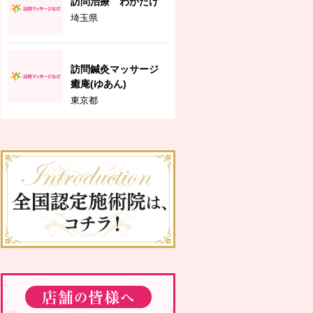
訪問治療 わかたけ
埼玉県
訪問鍼灸マッサージ
癒庵(ゆあん)
東京都