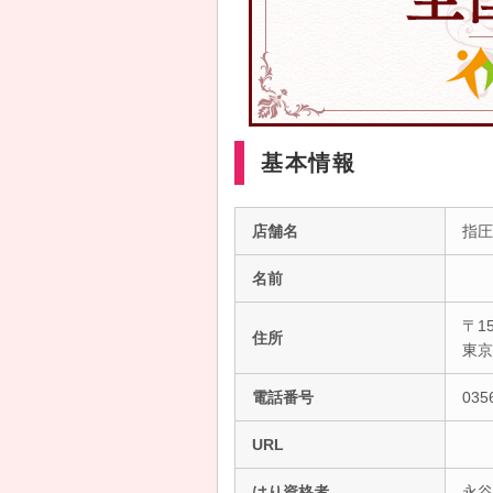
基本情報
店舗名
指圧
名前
〒15
住所
東
電話番号
035
URL
はり資格者
永谷