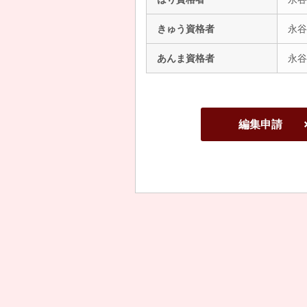
きゅう資格者
永谷
あんま資格者
永谷
編集申請