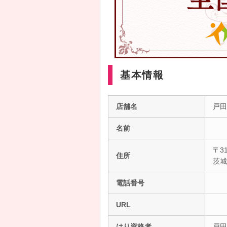
基本情報
店舗名
戸田
名前
〒31
住所
茨
電話番号
URL
はり資格者
戸田