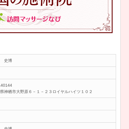
 史博
40144
城県神栖市大野原６－１－２３ロイヤルハイツ１０２
 史博