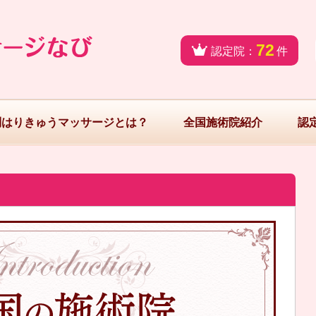
72
認定院：
件
問はりきゅうマッサージとは？
全国施術院紹介
認