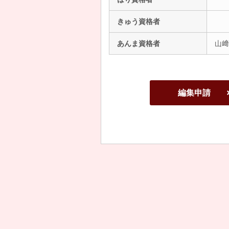
きゅう資格者
あんま資格者
山﨑
編集申請