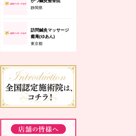
かつ鍼灸整骨院
静岡県
訪問鍼灸マッサージ
癒庵(ゆあん)
東京都