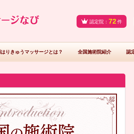
72
認定院：
件
問はりきゅうマッサージとは？
全国施術院紹介
認