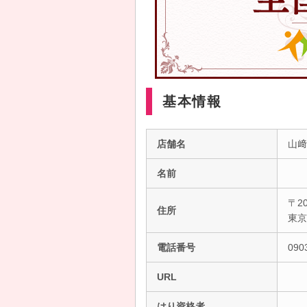
基本情報
店舗名
山﨑
名前
〒20
住所
東
電話番号
090
URL
はり資格者