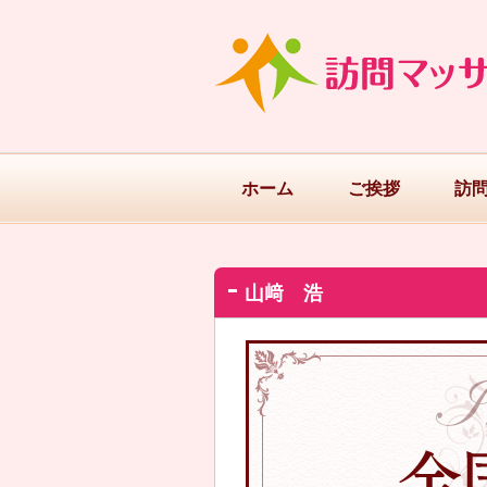
ホーム
ご挨拶
訪
山﨑 浩