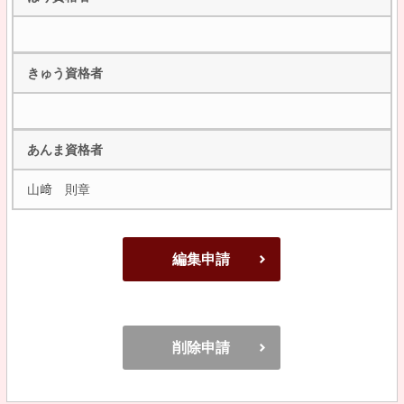
きゅう資格者
あんま資格者
山﨑 則章
編集申請
削除申請