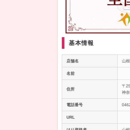
基本情報
店舗名
山根
名前
〒25
住所
神
電話番号
046
URL
はり資格者
山根