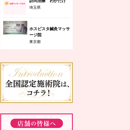
訪問治療 わかたけ
埼玉県
ホスピスタ鍼灸マッサ
ージ院
東京都