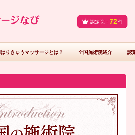
72
認定院：
件
問はりきゅうマッサージとは？
全国施術院紹介
認