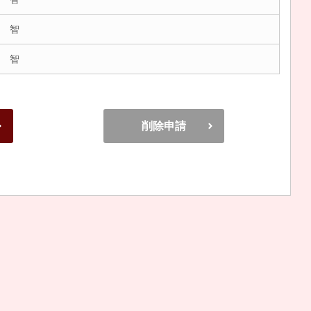
 智
 智
削除申請