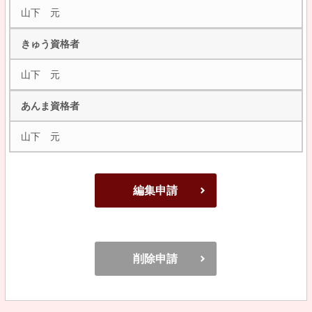
山下 元
きゅう資格者
山下 元
あんま資格者
山下 元
編集申請
削除申請