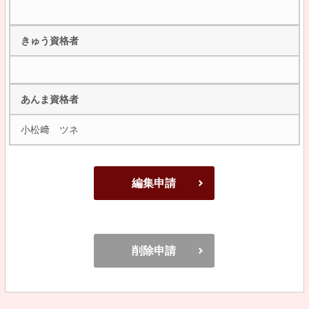
きゅう資格者
あんま資格者
小松﨑 ツネ
編集申請
削除申請