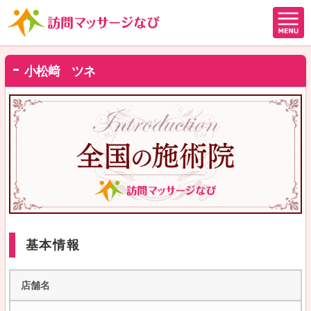
小松﨑 ツネ
基本情報
店舗名