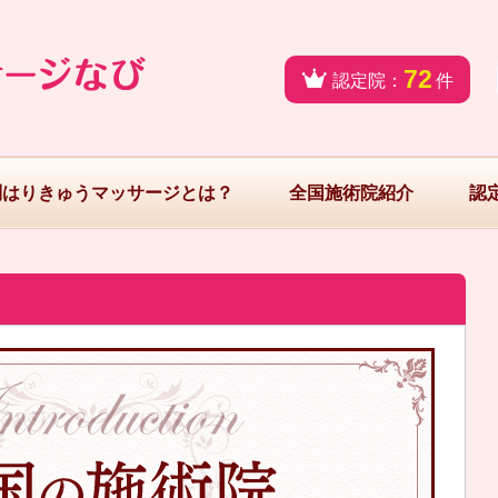
72
認定院：
件
問はりきゅうマッサージとは？
全国施術院紹介
認