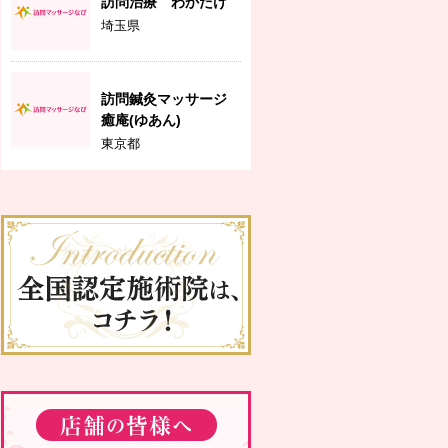
訪問治療 わかたけ
埼玉県
訪問鍼灸マッサージ
癒庵(ゆあん)
東京都