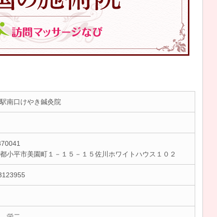
駅南口けやき鍼灸院
70041
京都小平市美園町１－１５－１５佐川ホワイトハウス１０２
3123955
 栄二