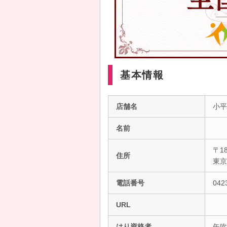
基本情報
店舗名
小平
名前
〒18
住所
東
電話番号
042
URL
はり資格者
矢吹