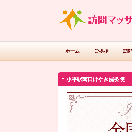
ホーム
ご挨拶
訪
小平駅南口けやき鍼灸院