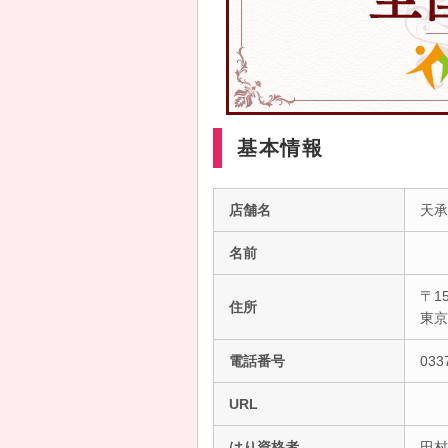
基本情報
店舗名
天承
名前
〒15
住所
東
電話番号
033
URL
はり資格者
田村