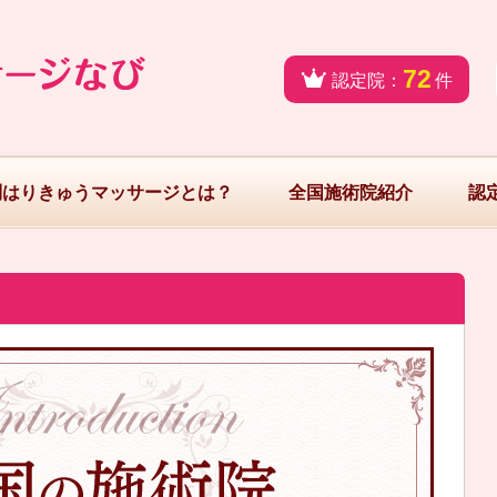
72
認定院：
件
問はりきゅうマッサージとは？
全国施術院紹介
認