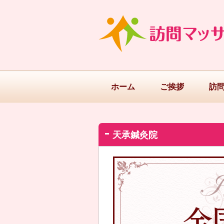
ホーム
ご挨拶
訪
天承鍼灸院