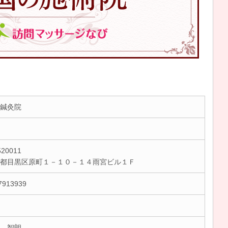
鍼灸院
20011
京都目黒区原町１－１０－１４雨宮ビル１Ｆ
7913939
 智朗