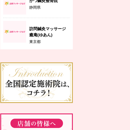
かつ鍼灸整骨院
静岡県
訪問鍼灸マッサージ
癒庵(ゆあん)
東京都