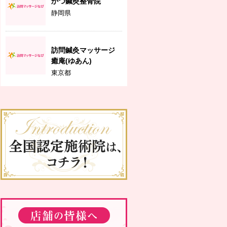
かつ鍼灸整骨院
静岡県
訪問鍼灸マッサージ
癒庵(ゆあん)
東京都