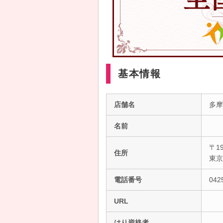
基本情報
店舗名
多摩
名前
〒19
住所
東
電話番号
042
URL
はり資格者