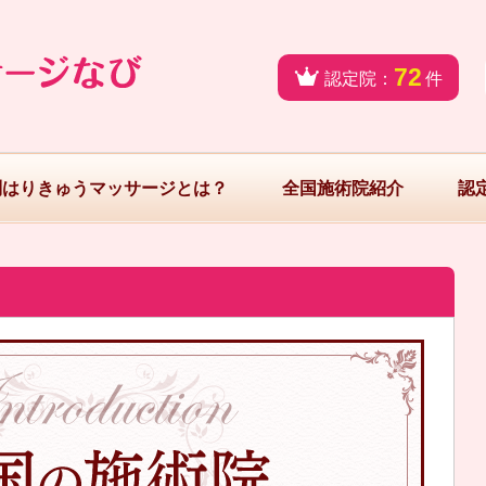
72
認定院：
件
問はりきゅうマッサージとは？
全国施術院紹介
認