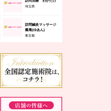
訪問治療 わかたけ
埼玉県
訪問鍼灸マッサージ
癒庵(ゆあん)
東京都