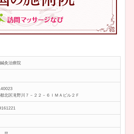
鍼灸治療院
40023
京都北区滝野川７－２２－６ＩＭＡビル２Ｆ
9161221
 晃