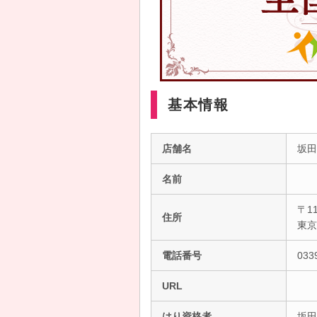
基本情報
店舗名
坂田
名前
〒11
住所
東
電話番号
033
URL
はり資格者
坂田