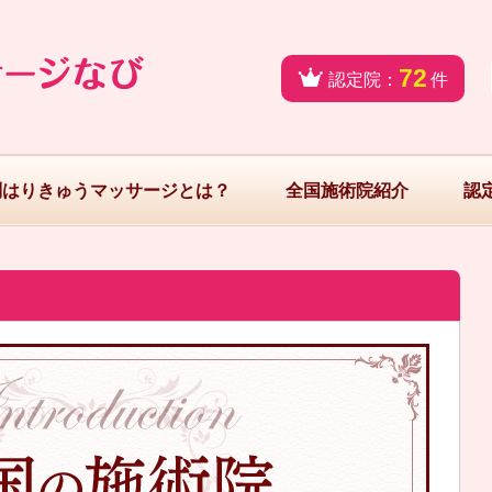
72
認定院：
件
問はりきゅうマッサージとは？
全国施術院紹介
認