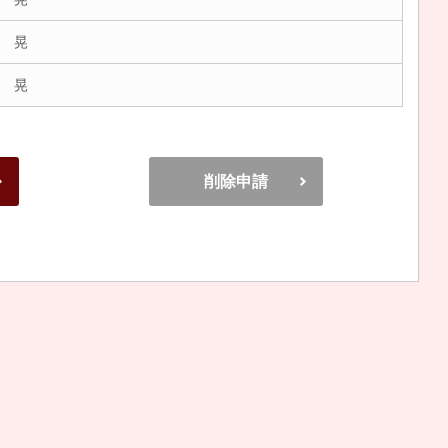
 晃
 晃
削除申請