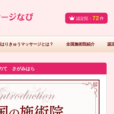
72
認定院：
件
問はりきゅうマッサージとは？
全国施術院紹介
認
のて さがみはら