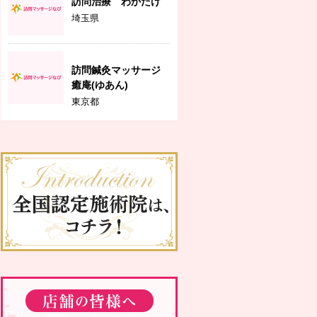
訪問治療 わかたけ
埼玉県
訪問鍼灸マッサージ
癒庵(ゆあん)
東京都