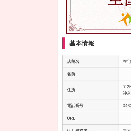
基本情報
店舗名
在宅
名前
〒25
住所
神
電話番号
046
URL
はり資格者
青木