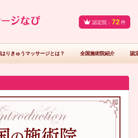
72
認定院：
件
問はりきゅうマッサージとは？
全国施術院紹介
認