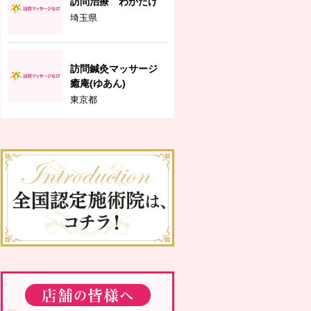
訪問治療 わかたけ
埼玉県
訪問鍼灸マッサージ
癒庵(ゆあん)
東京都