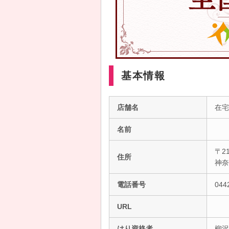
基本情報
店舗名
在宅
名前
〒21
住所
神
電話番号
044
URL
はり資格者
柳沢