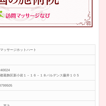
マッサージホットハート
40024
京都葛飾区新小岩１－１６－１８パルデンス藤井１０５
8799505
 英之