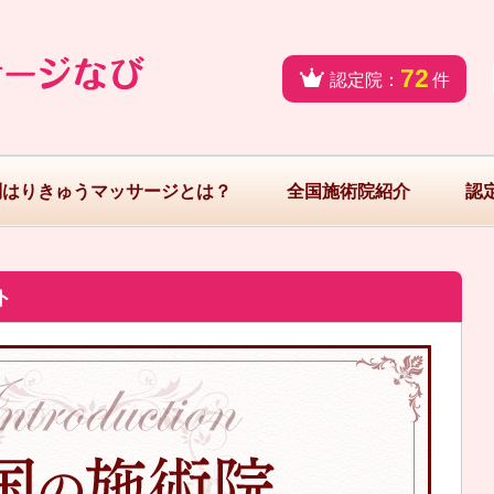
72
認定院：
件
問はりきゅうマッサージとは？
全国施術院紹介
認
ト