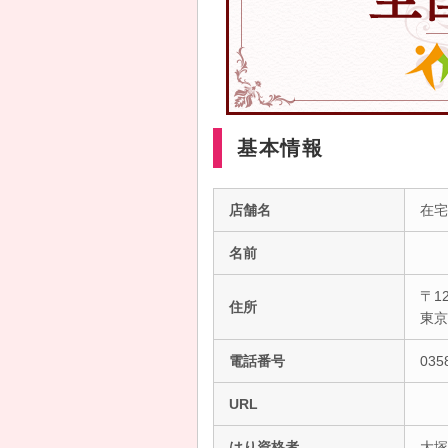
基本情報
店舗名
在宅
名前
〒12
住所
東
電話番号
035
URL
はり資格者
大塚