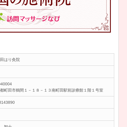
田はり灸院
40004
京都町田市鶴間１－１８－１３南町田駅前診療館１階１号室
8143890
 智士