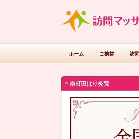
ホーム
ご挨拶
訪
南町田はり灸院