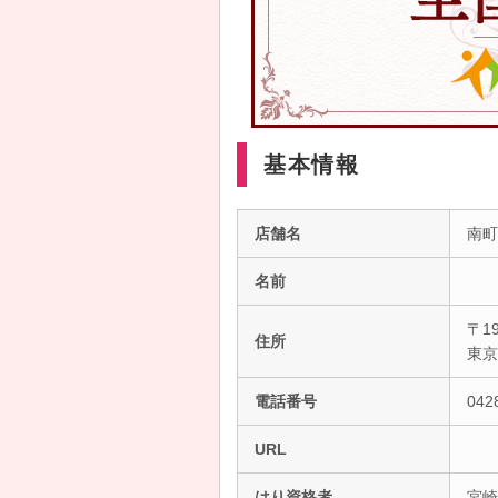
基本情報
店舗名
南町
名前
〒19
住所
東
電話番号
042
URL
はり資格者
宮崎