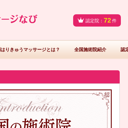
72
認定院：
件
問はりきゅうマッサージとは？
全国施術院紹介
認