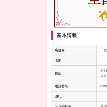
基本情報
店舗名
千駄
名前
〒11
住所
東
電話番号
035
URL
はり資格者
黒澤