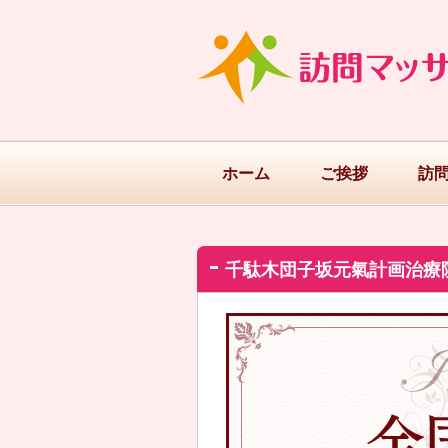
ホーム
ご挨拶
訪
千駄木団子坂元氣計画治療