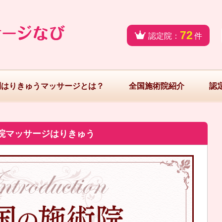
72
認定院：
件
問はりきゅうマッサージとは？
全国施術院紹介
認
院マッサージはりきゅう