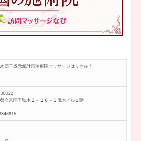
木団子坂元氣計画治療院マッサージはりきゅう
30022
京都文京区千駄木２－２６－３茂木ビル１階
8348915
 淳