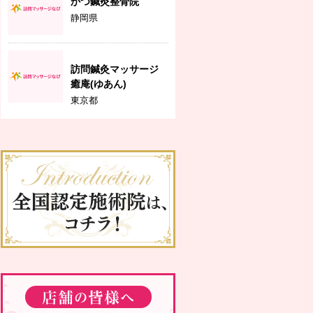
かつ鍼灸整骨院
静岡県
訪問鍼灸マッサージ
癒庵(ゆあん)
東京都