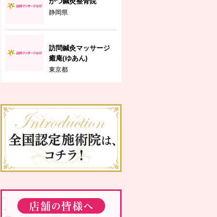
かつ鍼灸整骨院
静岡県
訪問鍼灸マッサージ
癒庵(ゆあん)
東京都