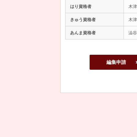
はり資格者
木津
きゅう資格者
木津
あんま資格者
澁谷
編集申請