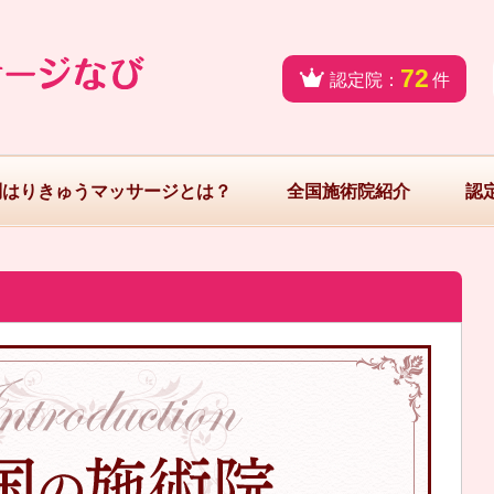
72
認定院：
件
問はりきゅうマッサージとは？
全国施術院紹介
認