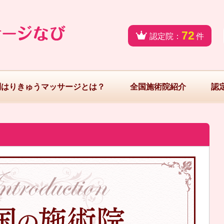
72
認定院：
件
問はりきゅうマッサージとは？
全国施術院紹介
認