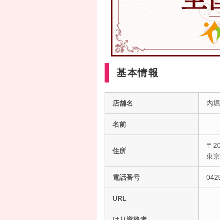
基本情報
店舗名
内堀
名前
〒20
住所
東
電話番号
042
URL
はり資格者