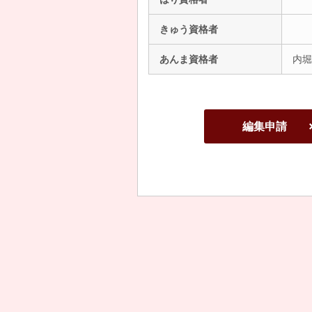
きゅう資格者
あんま資格者
内堀
編集申請