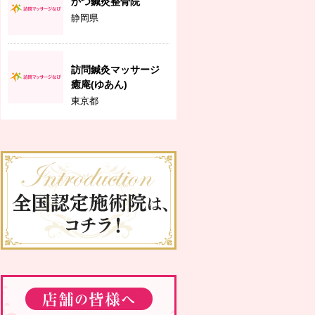
かつ鍼灸整骨院
静岡県
訪問鍼灸マッサージ
癒庵(ゆあん)
東京都