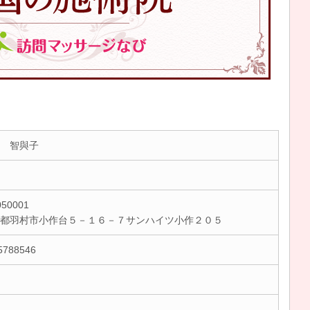
 智與子
50001
京都羽村市小作台５－１６－７サンハイツ小作２０５
5788546