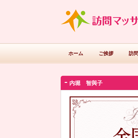
ホーム
ご挨拶
訪
内堀 智與子