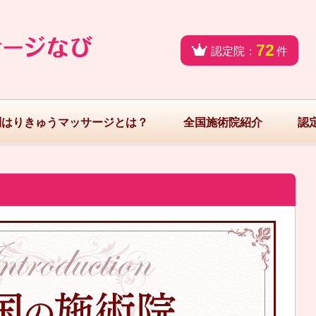
72
認定院：
件
問はりきゅうマッサージとは？
全国施術院紹介
認