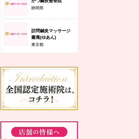
かつ鍼灸整骨院
静岡県
訪問鍼灸マッサージ
癒庵(ゆあん)
東京都