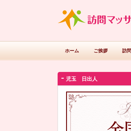
ホーム
ご挨拶
訪
児玉 日出人