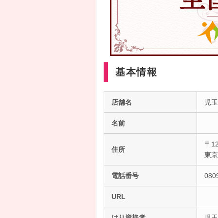
基本情報
店舗名
児玉
名前
〒12
住所
東
電話番号
080
URL
はり資格者
児玉