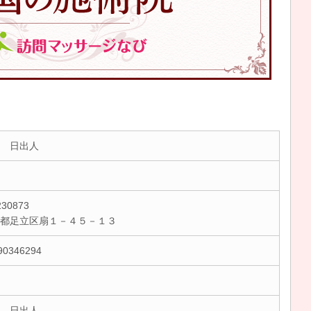
 日出人
30873
京都足立区扇１－４５－１３
90346294
 日出人