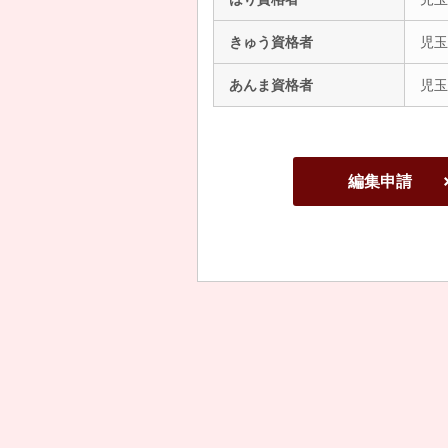
きゅう資格者
児玉
あんま資格者
児玉
編集申請