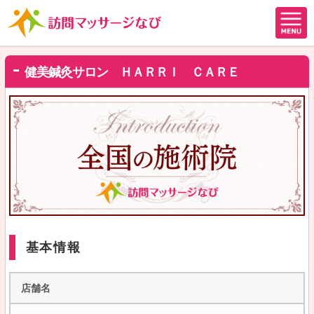
健美鍼灸サロン ＨＡＲＲＩ ＣＡＲＥ
基本情報
店舗名