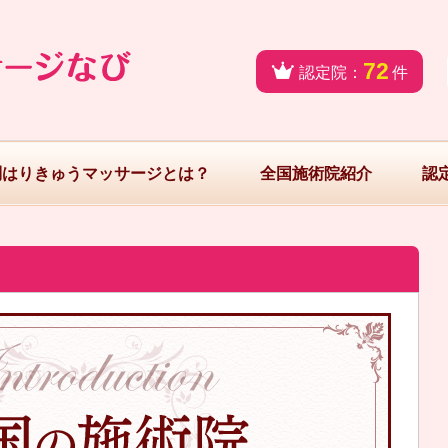
72
認定院：
件
問はりきゅうマッサージとは？
全国施術院紹介
認