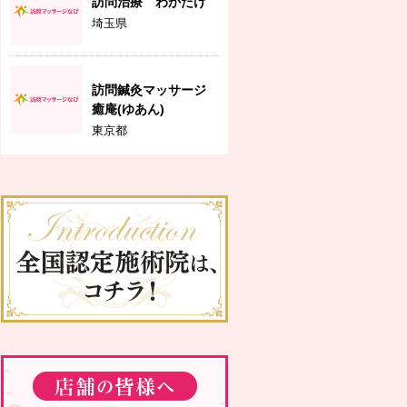
訪問治療 わかたけ
埼玉県
訪問鍼灸マッサージ
癒庵(ゆあん)
東京都