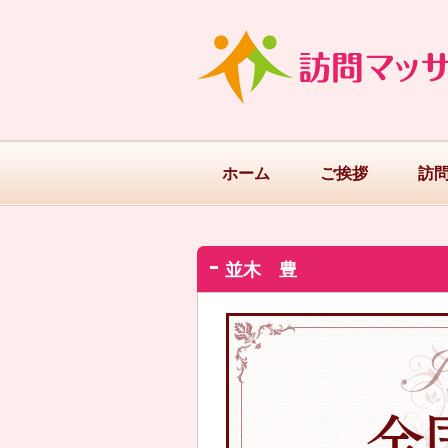
ホーム
ご挨拶
訪
並木 豊