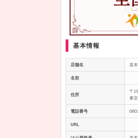
基本情報
店舗名
並木
名前
〒19
住所
東
電話番号
080
URL
はり資格者
並木