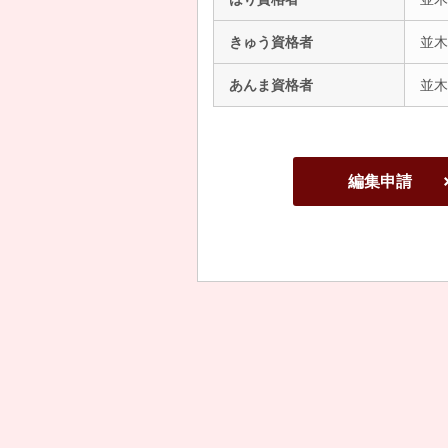
きゅう資格者
並木
あんま資格者
並木
編集申請