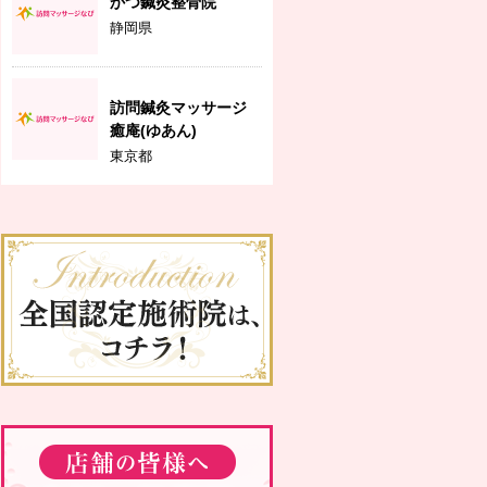
かつ鍼灸整骨院
静岡県
訪問鍼灸マッサージ
癒庵(ゆあん)
東京都