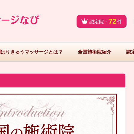
72
認定院：
件
問はりきゅうマッサージとは？
全国施術院紹介
認