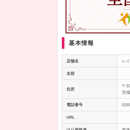
基本情報
店舗名
レイ
名前
〒30
住所
茨
電話番号
028
URL
はり資格者
渡邉