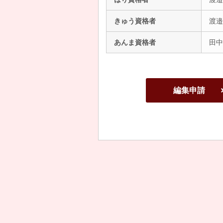
きゅう資格者
渡邉
あんま資格者
田中
編集申請