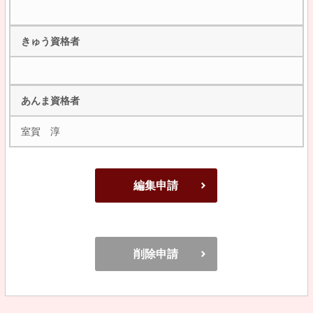
きゅう資格者
あんま資格者
室賀 淳
編集申請
削除申請