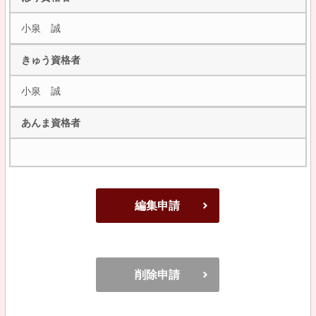
小泉 誠
きゅう資格者
小泉 誠
あんま資格者
編集申請
削除申請