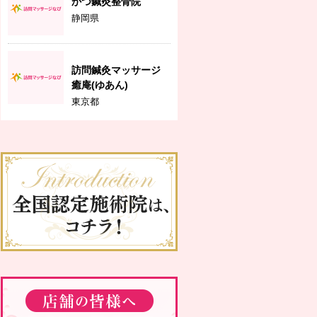
かつ鍼灸整骨院
静岡県
訪問鍼灸マッサージ
癒庵(ゆあん)
東京都