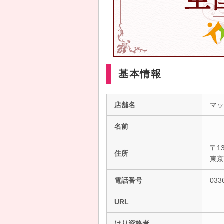
基本情報
店舗名
マッ
名前
〒13
住所
東
電話番号
033
URL
はり資格者