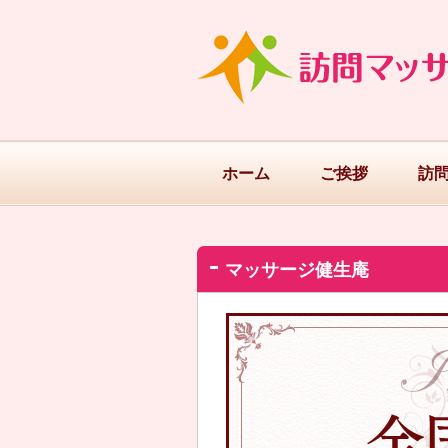
ホーム
ご挨拶
訪
マッサージ健生庵