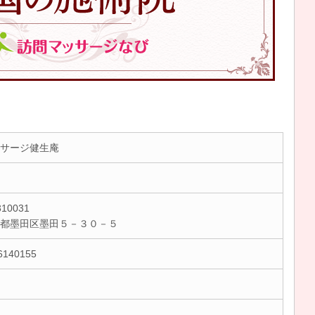
サージ健生庵
10031
京都墨田区墨田５－３０－５
6140155