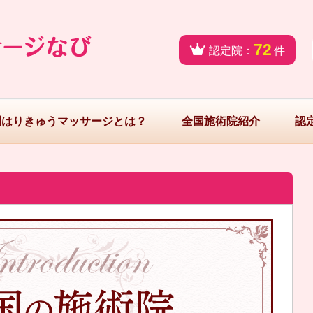
72
認定院：
件
問はりきゅうマッサージとは？
全国施術院紹介
認