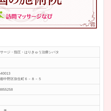
サージ・指圧・はりきゅう治療シバタ
40013
京都中野区弥生町６－８－５
3855258
 孝