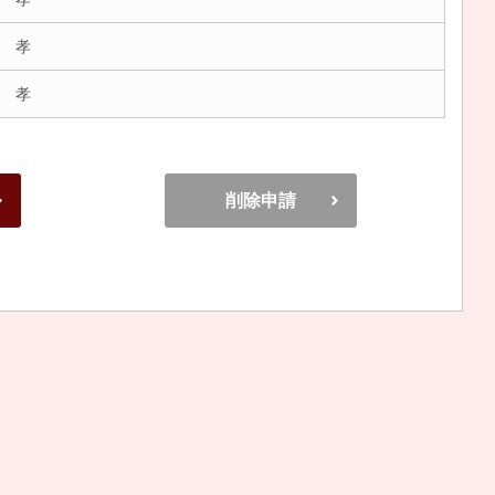
 孝
 孝
削除申請