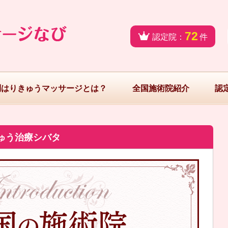
72
認定院：
件
問はりきゅうマッサージとは？
全国施術院紹介
認
ゅう治療シバタ