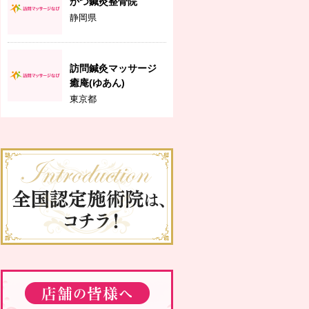
かつ鍼灸整骨院
静岡県
訪問鍼灸マッサージ
癒庵(ゆあん)
東京都