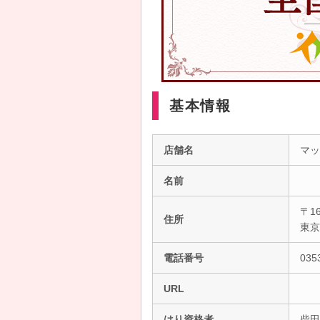
基本情報
店舗名
マッ
名前
〒16
住所
東
電話番号
035
URL
はり資格者
柴田