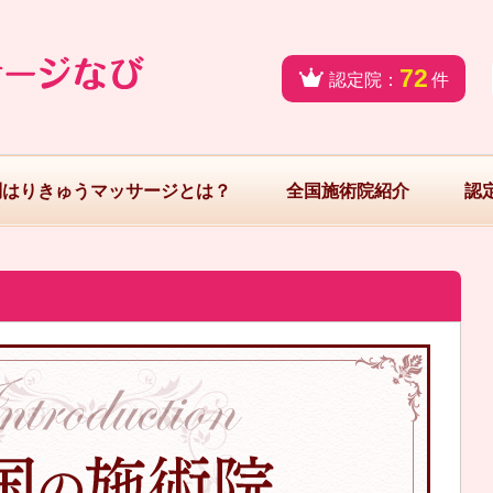
72
認定院：
件
問はりきゅうマッサージとは？
全国施術院紹介
認