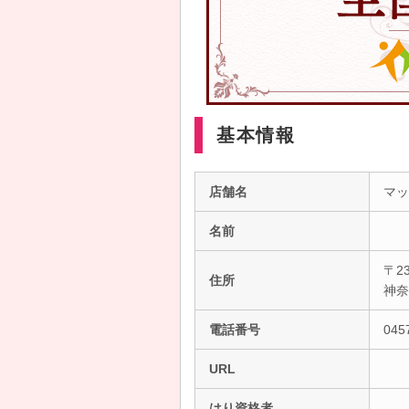
基本情報
店舗名
マッ
名前
〒23
住所
神
電話番号
045
URL
はり資格者