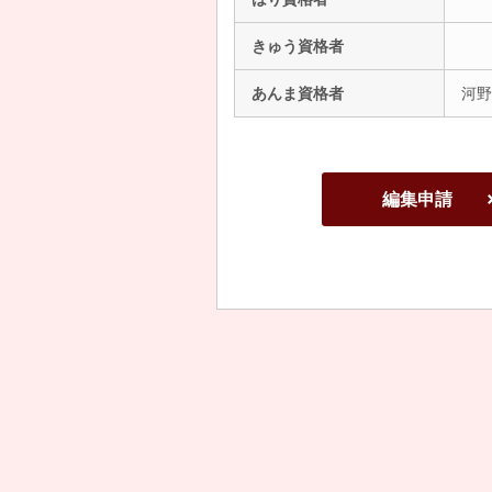
きゅう資格者
あんま資格者
河野
編集申請