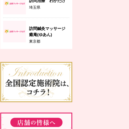
訪問治療 わかたけ
埼玉県
訪問鍼灸マッサージ
癒庵(ゆあん)
東京都