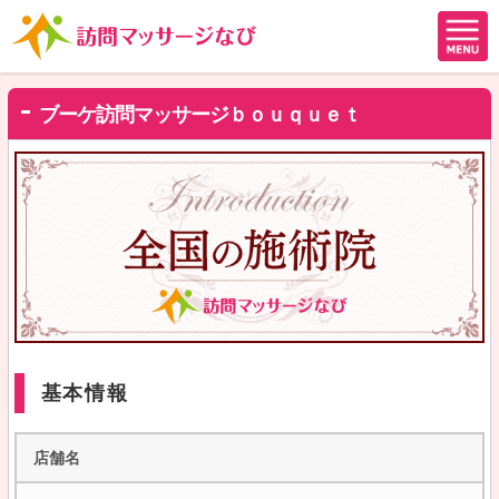
ブーケ訪問マッサージｂｏｕｑｕｅｔ
基本情報
店舗名