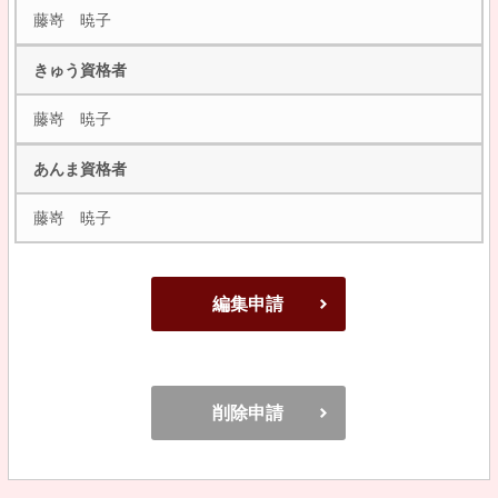
藤嵜 暁子
きゅう資格者
藤嵜 暁子
あんま資格者
藤嵜 暁子
編集申請
削除申請