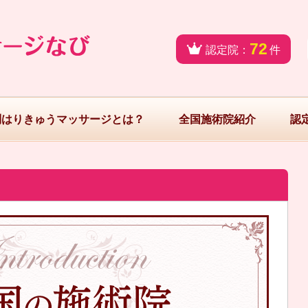
72
認定院：
件
問はりきゅうマッサージとは？
全国施術院紹介
認