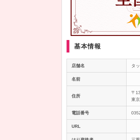
基本情報
店舗名
タッ
名前
〒13
住所
東
電話番号
035
URL
はり資格者
三重