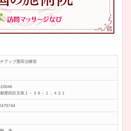
チアップ墨田治療室
10046
京都墨田区京島１－３９－１，４２１
2470744
野 著