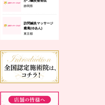
かつ鍼灸整骨院
静岡県
訪問鍼灸マッサージ
癒庵(ゆあん)
東京都