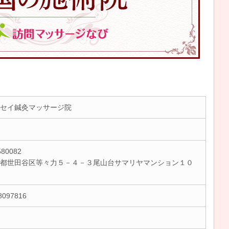
セイ鍼灸マッサージ院
80082
都世田谷区等々力５－４－３尾山台サマリヤマンション１０
8097816