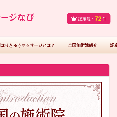
72
認定院：
件
問はりきゅうマッサージとは？
全国施術院紹介
認