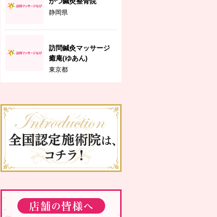
かつ鍼灸整骨院
静岡県
訪問鍼灸マッサージ
癒庵(ゆあん)
東京都