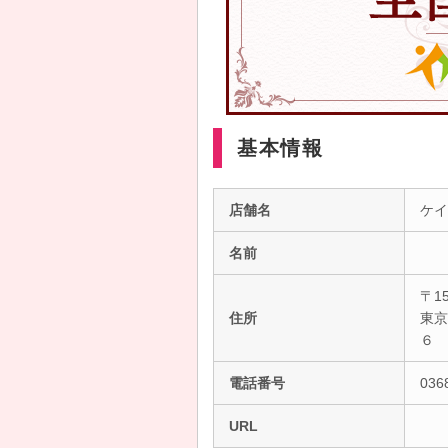
基本情報
店舗名
ケイ
名前
〒15
住所
東京
６
電話番号
036
URL