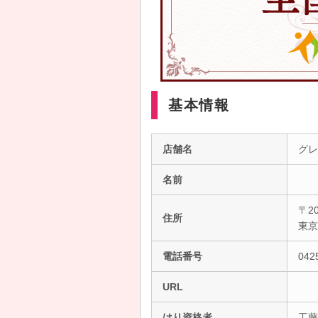
基本情報
店舗名
グレ
名前
〒20
住所
東
電話番号
042
URL
はり資格者
工藤