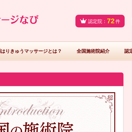
72
認定院：
件
問はりきゅうマッサージとは？
全国施術院紹介
認