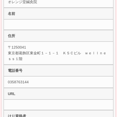
オレンジ堂鍼灸院
名前
住所
〒1250041
東京都葛飾区東金町１－１－１ ＫＳＣビル ｗｅｌｌｎｅ
ｓｓ１階
電話番号
0358763144
URL
はり資格者