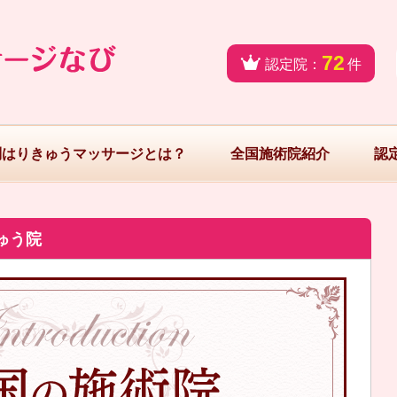
72
認定院：
件
問はりきゅうマッサージとは？
全国施術院紹介
認
ゅう院