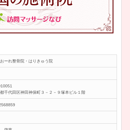
おーれ整骨院・はりきゅう院
10051
京都千代田区神田神保町３－２－９塚本ビル１階
2568859
 啓恵