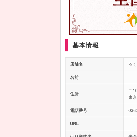
基本情報
店舗名
るく
名前
〒10
住所
東
電話番号
036
URL
はり資格者
米倉