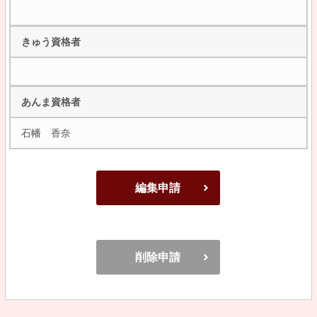
きゅう資格者
あんま資格者
石幡 香奈
編集申請
削除申請