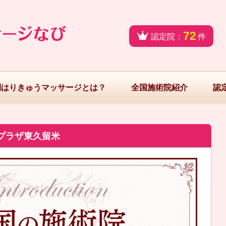
72
認定院：
件
問はりきゅうマッサージとは？
全国施術院紹介
認
プラザ東久留米