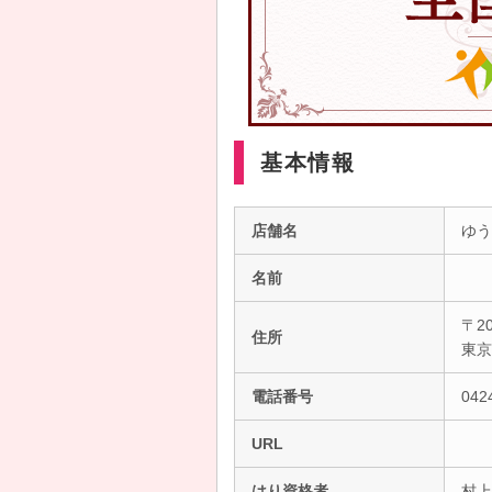
基本情報
店舗名
ゆう
名前
〒20
住所
東
電話番号
042
URL
はり資格者
村上