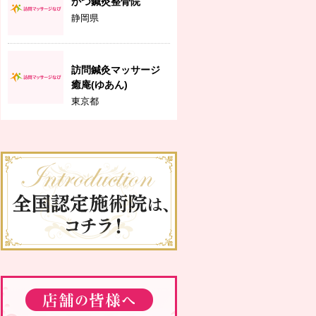
かつ鍼灸整骨院
静岡県
訪問鍼灸マッサージ
癒庵(ゆあん)
東京都