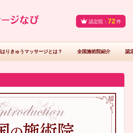
72
認定院：
件
問はりきゅうマッサージとは？
全国施術院紹介
認