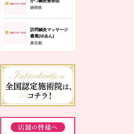
かつ鍼灸整骨院
静岡県
訪問鍼灸マッサージ
癒庵(ゆあん)
東京都