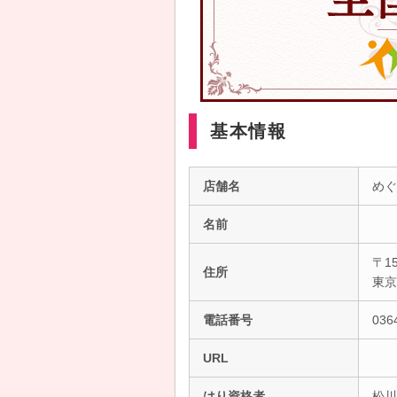
基本情報
店舗名
めぐ
名前
〒15
住所
東
電話番号
036
URL
はり資格者
松川