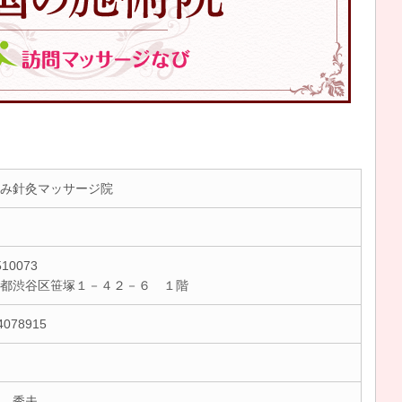
み針灸マッサージ院
10073
京都渋谷区笹塚１－４２－６ １階
4078915
 秀夫