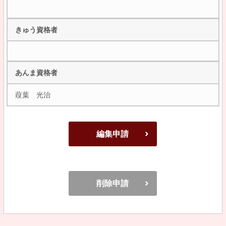
きゅう資格者
あんま資格者
葭葉 光治
編集申請
削除申請