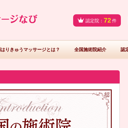
72
認定院：
件
問はりきゅうマッサージとは？
全国施術院紹介
認