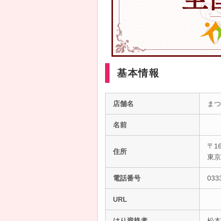
基本情報
店舗名
まつ
名前
〒16
住所
東
電話番号
033
URL
はり資格者
松本