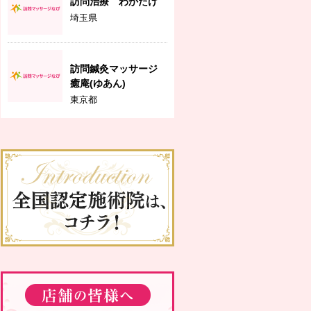
訪問治療 わかたけ
埼玉県
訪問鍼灸マッサージ
癒庵(ゆあん)
東京都