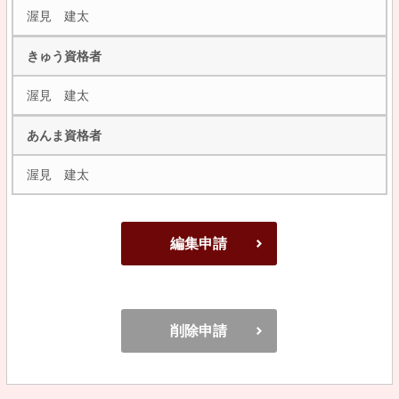
渥見 建太
きゅう資格者
渥見 建太
あんま資格者
渥見 建太
編集申請
削除申請