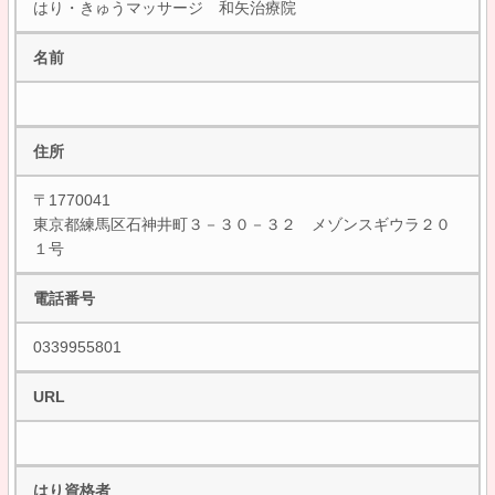
はり・きゅうマッサージ 和矢治療院
名前
住所
〒1770041
東京都練馬区石神井町３－３０－３２ メゾンスギウラ２０
１号
電話番号
0339955801
URL
はり資格者