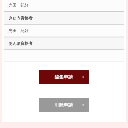
光田 紀好
きゅう資格者
光田 紀好
あんま資格者
編集申請
削除申請