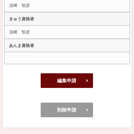
濵﨑 智彦
きゅう資格者
濵﨑 智彦
あんま資格者
編集申請
削除申請