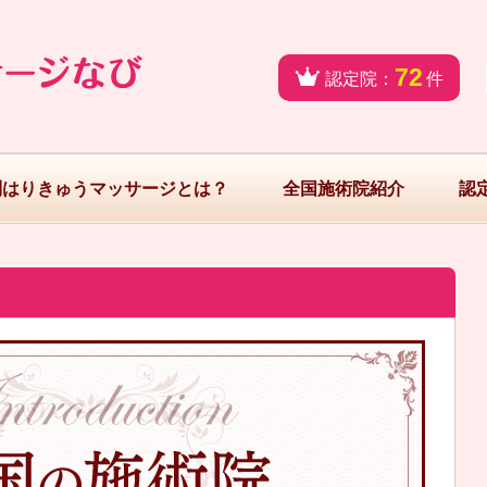
72
認定院：
件
問はりきゅうマッサージとは？
全国施術院紹介
認