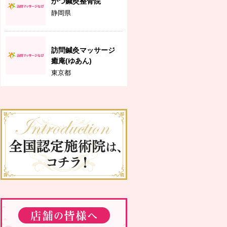
かつ鍼灸整骨院
静岡県
訪問鍼灸マッサージ
癒庵(ゆあん)
東京都