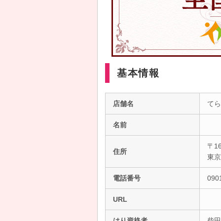
基本情報
店舗名
てら
名前
〒16
住所
東
電話番号
090
URL
はり資格者
柴田