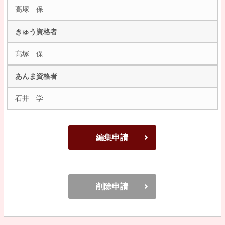
髙塚 保
きゅう資格者
髙塚 保
あんま資格者
石井 学
編集申請
削除申請