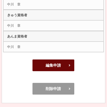
中川 章
きゅう資格者
中川 章
あんま資格者
中川 章
編集申請
削除申請