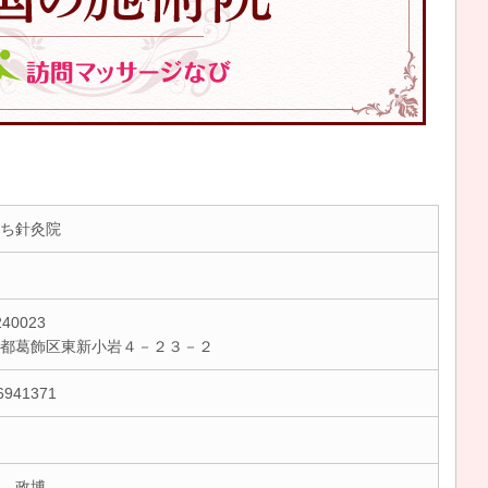
ち針灸院
40023
京都葛飾区東新小岩４－２３－２
6941371
 政博