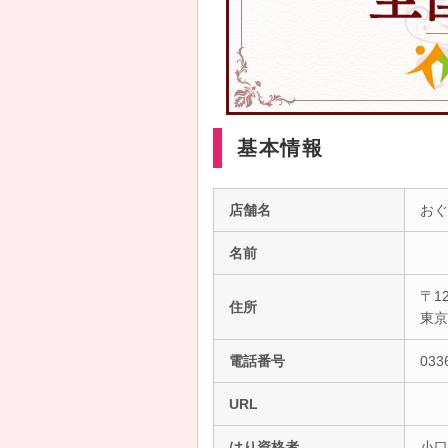
基本情報
店舗名
おぐ
名前
〒12
住所
東
電話番号
033
URL
はり資格者
小口