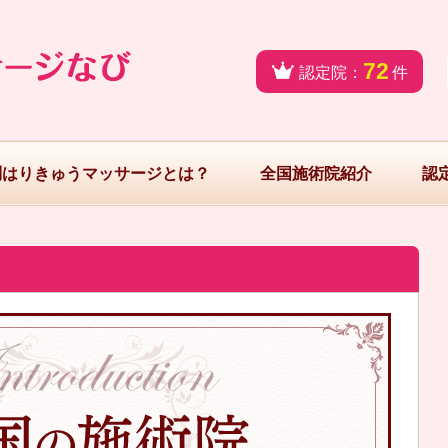
72
認定院：
件
問はりきゅうマッサージとは？
全国施術院紹介
認