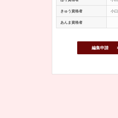
きゅう資格者
小口
あんま資格者
編集申請