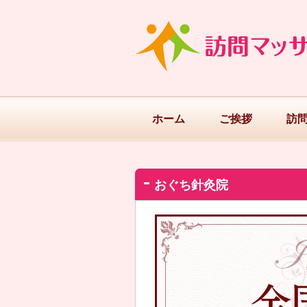
ホーム
ご挨拶
訪
おぐち針灸院