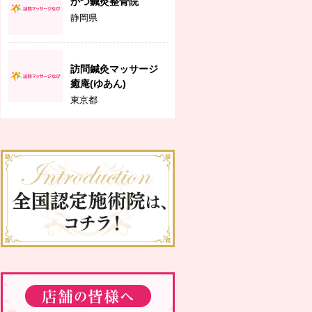
かつ鍼灸整骨院
静岡県
訪問鍼灸マッサージ
癒庵(ゆあん)
東京都