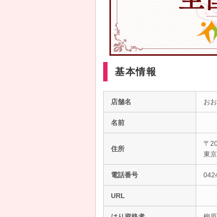
基本情報
店舗名
おお
名前
〒20
住所
東
電話番号
042
URL
はり資格者
柳原