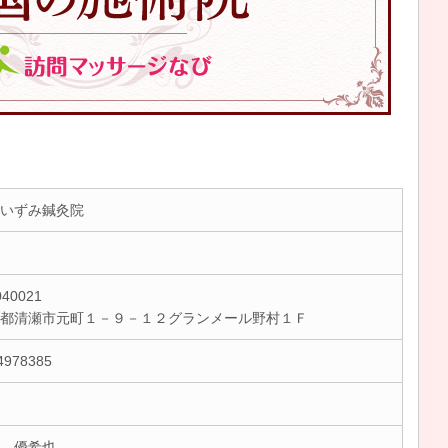
いずみ鍼灸院
40021
京都清瀬市元町１－９－１２グランメール野村１Ｆ
4978385
 優希也