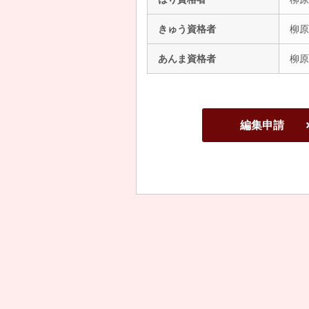
きゅう資格者
柳原
あんま資格者
柳原
編集申請