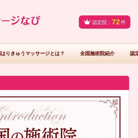
72
認定院：
件
問はりきゅうマッサージとは？
全国施術院紹介
認