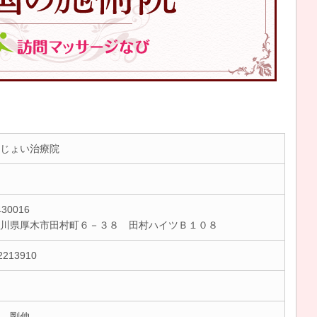
じょい治療院
30016
奈川県厚木市田村町６－３８ 田村ハイツＢ１０８
2213910
 剛伸