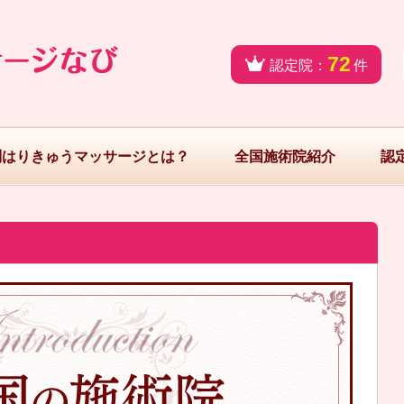
72
認定院：
件
問はりきゅうマッサージとは？
全国施術院紹介
認