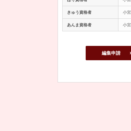
きゅう資格者
小宮
あんま資格者
小宮
編集申請