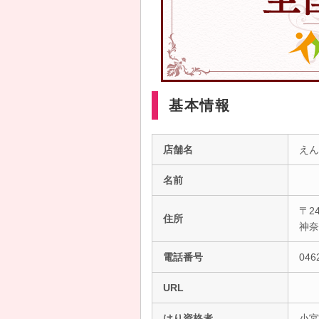
基本情報
店舗名
えん
名前
〒24
住所
神
電話番号
046
URL
はり資格者
小宮