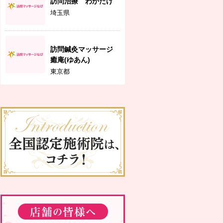
訪問治療 わかたけ
埼玉県
訪問鍼灸マッサージ
癒庵(ゆあん)
東京都