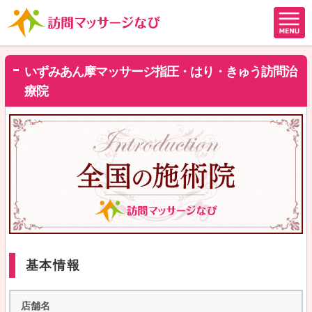
いずみあん摩マッサージ指圧・はり・きゅう訪問治
療院
基本情報
店舗名