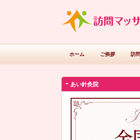
ホーム
ご挨拶
訪
あい針灸院