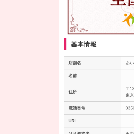
基本情報
店舗名
あい
名前
〒13
住所
東
電話番号
035
URL
はり資格者
田中