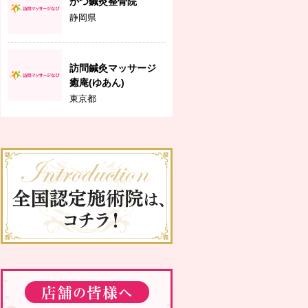
かつ鍼灸整骨院
静岡県
訪問鍼灸マッサージ
癒庵(ゆあん)
東京都