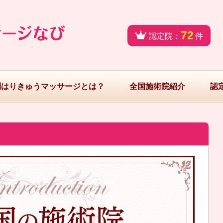
72
認定院：
件
問はりきゅうマッサージとは？
全国施術院紹介
認